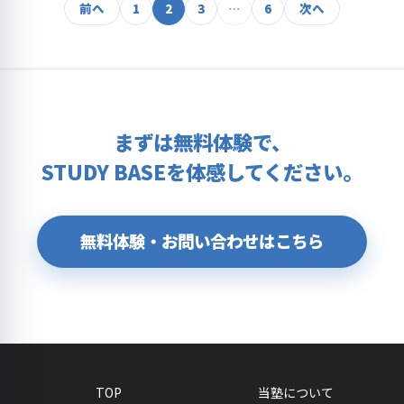
投
前へ
1
2
3
…
6
次へ
稿
の
ペ
ー
まずは無料体験で、
ジ
STUDY BASEを体感してください。
送
り
無料体験・お問い合わせはこちら
TOP
当塾について