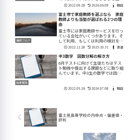
見つけることができるでしょう。し
2022.09.28
2026.06.09
鶴田
かし少し足を延ばして、大淵にある
当塾まで通ってくれる生徒が複数い
富士市で家庭教師を選ぶなら 家庭
ます。当塾の特徴は、「いつでも通
教師よりも当塾が選ばれる2つの理
え、いつでも聞け...
由
富士市には家庭教師サービスを行っ
ている会社がいくつかあります。そ
して利用、もしくは利用の検討をし
講師ブログ
ている方もいることでしょう。いろ
2022.11.28
2025.10.31
渡邉
いろ勉強を教えてもらえる環境があ
る中で、なぜ家庭教師を選ぶのでし
中3数学 因数分解の解き方
ょう。理由として以下のことが考え
6月テストに向けて生徒たちはテス
られます。 塾が...
ト勉強や提出する課題などに取り組
んでいます。中3生の数学では因数
分解が範囲に入りますが、苦手とし
ている生徒は多いです。今回は生徒
指導報告
に指導した因数分解のコツについて
2022.05.26
2024.07.08
鶴田
書いていきます。最初に共通因数を
くくり出すことか...
富士見高等学校の内申点・偏差値・
評判