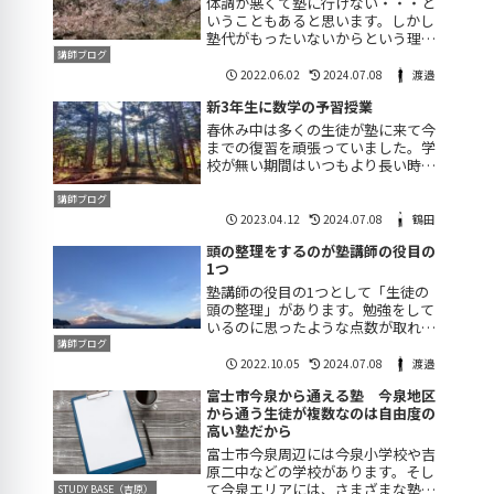
体調が悪くて塾に行けない・・・と
いうこともあると思います。しかし
塾代がもったいないからという理由
で、無理してでも塾に行っていると
講師ブログ
いうことはないでしょうか。その気
2022.06.02
2024.07.08
渡邉
持ちはよくわかりますが、体調が悪
新3年生に数学の予習授業
い状態で勉強してもなかなか身にな
らない可能性があ...
春休み中は多くの生徒が塾に来て今
までの復習を頑張っていました。学
校が無い期間はいつもより長い時間
勉強していく生徒が多いです。その
ため、復習の時間も多くなりどの生
講師ブログ
徒も今までより確実にステップアッ
2023.04.12
2024.07.08
鶴田
プしています。複数人同時に数学の
頭の整理をするのが塾講師の役目の
授業普段は自分で...
1つ
塾講師の役目の1つとして「生徒の
頭の整理」があります。勉強をして
いるのに思ったような点数が取れな
い・・・。意外とそういった生徒は
講師ブログ
多いです。この場合、2つのケース
2022.10.05
2024.07.08
渡邉
が考えられます。とりあえず覚えて
富士市今泉から通える塾 今泉地区
いる自分の思っているほど勉強をし
から通う生徒が複数なのは自由度の
ているわけではな...
高い塾だから
富士市今泉周辺には今泉小学校や吉
原二中などの学校があります。そし
て今泉エリアには、さまざまな塾を
STUDY BASE（吉原）