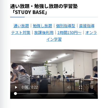
通い放題・勉強し放題の学習塾
「STUDY BASE」
通い放題
｜
勉強し放題
｜
個別指導型
｜
直接指導
テスト対策
｜
放課後利用
｜
1時間150円～
｜
オンラ
イン学習