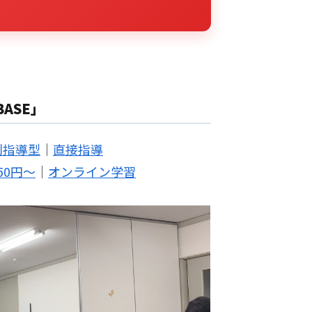
ASE」
別指導型
｜
直接指導
50円～
｜
オンライン学習