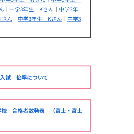
ん
｜
中学3年生 Kさん
｜
中学3年
Iさん
｜
中学3年生 Kさん
｜
中学3
校入試 倍率について
等学校 合格者数発表 （富士・富士