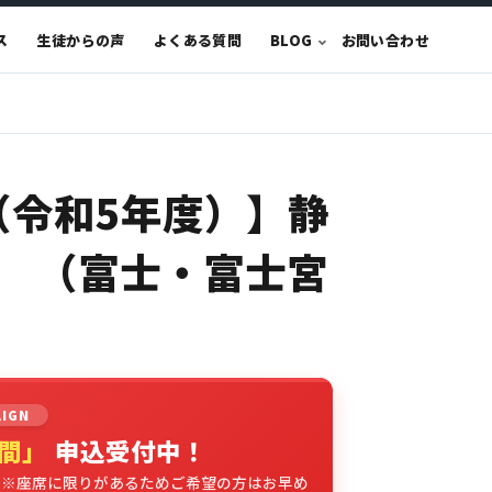
ス
生徒からの声
よくある質問
BLOG
お問い合わせ
（令和5年度）】静
 （富士・富士宮
AIGN
時間」
申込受付中！
。※座席に限りがあるためご希望の方はお早め