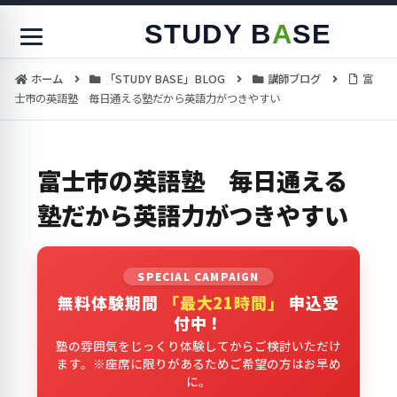
STUDY B
A
SE
ホーム
「STUDY BASE」BLOG
講師ブログ
富
士市の英語塾 毎日通える塾だから英語力がつきやすい
富士市の英語塾 毎日通える
塾だから英語力がつきやすい
SPECIAL CAMPAIGN
無料体験期間
「最大21時間」
申込受
付中！
塾の雰囲気をじっくり体験してからご検討いただけ
ます。※座席に限りがあるためご希望の方はお早め
に。