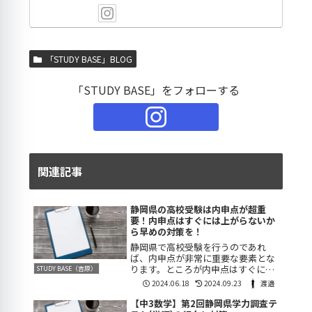
「STUDY BASE」BLOG
「STUDY BASE」をフォローする
関連記事
静岡県の高校受験は内申点が超重
要！内申点はすぐには上がらないか
ら早めの対策を！
静岡県で高校受験を行うのであれ
ば、内申点が非常に重要な要素とな
ります。ところが内申点はすぐには
STUDY BASE（吉原）
上げることができません。中学3年
2024.06.18
2024.09.23
渡邉
生になった段階で何とか対策をし始
めないと、なかなか思ったような数
【中3数学】第2回静岡県学力調査テ