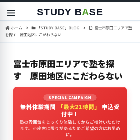
STUDY B
A
SE
ホーム
「STUDY BASE」BLOG
富士市原田エリアで塾
を探す 原田地区にこだわらない
富士市原田エリアで塾を探
す 原田地区にこだわらない
SPECIAL CAMPAIGN
無料体験期間
「最大21時間」
申込受
付中！
塾の雰囲気をじっくり体験してからご検討いただけ
ます。※座席に限りがあるためご希望の方はお早め
に。