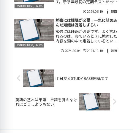
す。新学年最初の定期テストだった
ので、１年生は中学校最初のテスト
「STUDY BASE」BLOG
ということもありドキドキしていた
2024.06.19
鶴田
ことでしょう。生徒たちは返却され
勉強には睡眠が必要！一気に詰め込
たテストを持ってきて報告してくれ
んだ知識は定着しずらい
ます。点数が伸びて...
勉強には睡眠が必要です。よく言わ
れるのは、寝ているときに勉強した
内容を頭の中で定着しているという
ことです。「寝る時間を惜しんで少
「STUDY BASE」BLOG
しでも勉強しなければならない！」
2024.10.04
2024.10.10
渡邉
このような気持ちもわかるのです
が、しっかりと寝たほうが効率がよ
くなると思います。...
明日からSTUDY BASE開講です
英語の基本は単語 単語を覚えなけ
ればどうしようもない