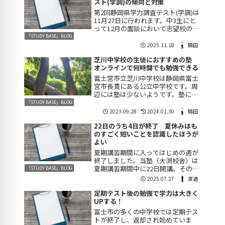
字を獲得することは難しいのです。
スト(学調)の傾向と対策
しかしそのことはあ...
第2回静岡県学力調査テスト(学調)は
11月27日に行われます。中3生にと
って12月の面談において志望校の合
格の目安になる大事なテストです。
「STUDY BASE」BLOG
問題の傾向を知って良い得点が取れ
2025.11.18
鶴田
るように対策をしておきましょう。
芝川中学校の生徒におすすめの塾
問題構成は毎年ほぼ同じ問題構成と
オンラインで何時間でも勉強できる
しては...
富士宮市立芝川中学校は静岡県富士
宮市長貫にある公立中学校です。周
辺には塾は少ないようです。塾に通
うことを考えた場合、少ない選択肢
「STUDY BASE」BLOG
から選ぶか送迎に時間の掛かる場所
2023.09.28
2024.01.30
鶴田
を選ばなければなりません。そこで
22日のうち4日が終了 夏休みはも
当塾「STUDY BASE」のオンライン
のすごく短いことを認識したほうが
授業がお...
よい
夏期講習期間に入ってはじめの週が
終了しました。当塾（大渕校舎）は
夏期講習期間中に22日開講。そのう
「STUDY BASE」BLOG
ちの4日が終了してしまったわけで
2025.07.27
渡邉
す。残りの18日間で、これまでの復
習を行い、さらには身に付ける必要
定期テスト後の勉強で学力は大きく
があります。そうしないと休み明け
UPする！
のテストで数...
富士市の多くの中学校では定期テス
トが終了し、返却され始めていま