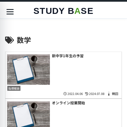
STUDY B
A
SE
数学
新中学1年生の予習
指導報告
2022.04.06
2024.07.08
鶴田
オンライン授業開始