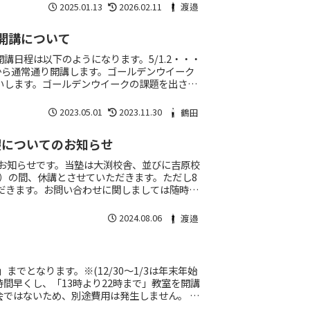
2025.01.13
2026.02.11
渡邉
開講について
講日程は以下のようになります。5/1.2・・・
/8から通常通り開講します。ゴールデンウイーク
いします。ゴールデンウイークの課題を出され
2023.05.01
2023.11.30
鶴田
暇についてのお知らせ
のお知らせです。当塾は大渕校舎、並びに吉原校
（日）の間、休講とさせていただきます。ただし8
ただきます。お問い合わせに関しましては随時受
2024.08.06
渡邉
4」までとなります。※(12/30～1/3は年末年始
時間早くし、「13時より22時まで」教室を開講
会ではないため、別途費用は発生しません。 日