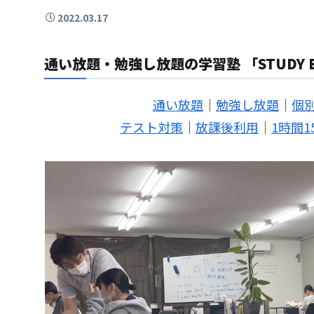
2022.03.17
通い放題・勉強し放題の学習塾 「STUDY B
通い放題
｜
勉強し放題
｜
個
テスト対策
｜
放課後利用
｜
1時間1