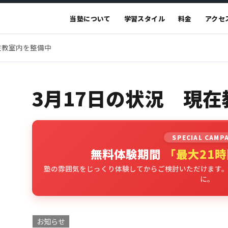
当塾について
学習スタイル
料金
アクセ
在教室内を整備中
3月17日の状況 現
SPECIAL CAMP
無料体験期間
「最大21
塾の雰囲気をじっくり体験してからご検討いただけます
に。
お知らせ