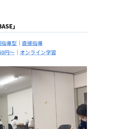
ASE」
別指導型
｜
直接指導
50円～
｜
オンライン学習