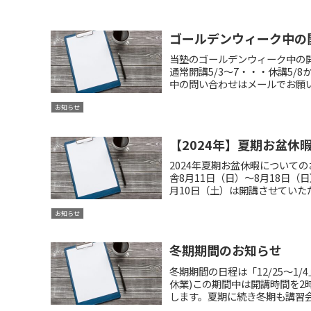
す。公立高校 倍率 ...
ゴールデンウィーク中の
当塾のゴールデンウィーク中の開
通常開講5/3～7・・・休講5
中の問い合わせはメールでお願
ている学校もありま...
お知らせ
【2024年】夏期お盆休
2024年夏期お盆休暇について
舎8月11日（日）～8月18日
月10日（土）は開講させてい
け付けておりますが...
お知らせ
冬期期間のお知らせ
冬期期間の日程は「12/25～1/
休業)この期間中は開講時間を2
します。夏期に続き冬期も講習
程 1...